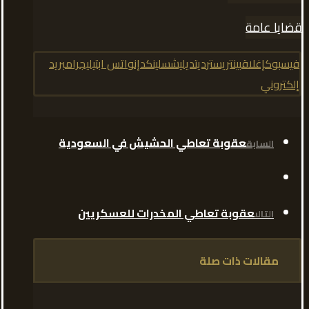
قضايا عامة
فيسبوك
إغلاق
بينتريست
رديت
ديليشس
لينكدإن
واتس اب
تيليجرام
بريد
إلكتروني
عقوبة تعاطي الحشيش في السعودية
السابق
عقوبة تعاطي المخدرات للعسكريين
التالى
مقالات ذات صلة