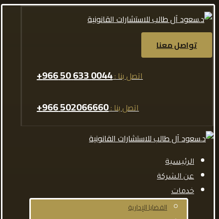
تواصل معنا
0044 633 50 966+
اتصل بنا :
502066660 966+
اتصل بنا :
الرئيسية
عن الشركة
خدمات
القضايا الإدارية