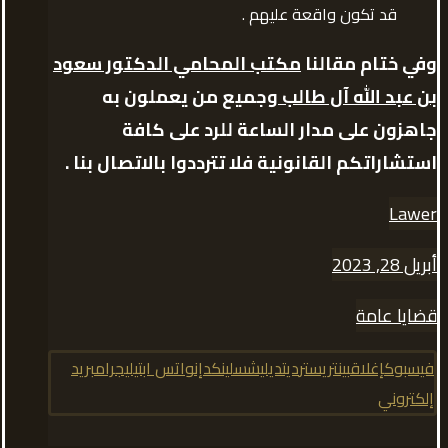
قد تكون واقعة عليهم .
وفي ختام مقالنا
مكتب المحامي الدكتور سعود
بن عبد الله آل طالب
وجميع من يعملون به
جاهزون على مدار الساعة للرد على كافة
استشاراتكم القانونية فلا تترددوا بالاتصال بنا .
Lawer
أبريل 28, 2023
قضايا عامة
فيسبوك
إغلاق
بينتريست
رديت
ديليشس
لينكدإن
واتس اب
تيليجرام
بريد
إلكتروني