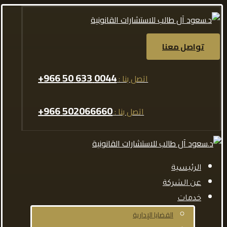
تواصل معنا
0044 633 50 966+
اتصل بنا :
502066660 966+
اتصل بنا :
الرئيسية
عن الشركة
خدمات
القضايا الإدارية