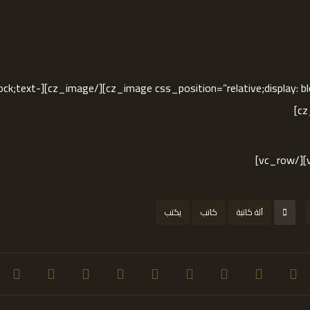
ative;display: block;text-
آلة كاتبة
كاتب
يكتب