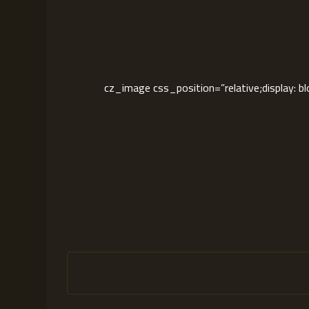
[cz_image css_position=”relative;display: block;text-align:center” image=”265″ id=”cz_85911″][/cz_image][cz_image css_position=”rel