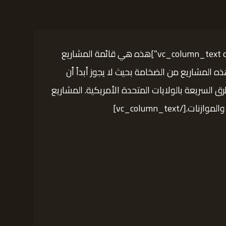
[vc_row][vc_column width=”1/3″][vc_column_text css=”.vc_custom_1626957259157{margin-bottom: 40px !important;}”]هذه هي قائمة المشاريع
ه المشاريع من الضخامة بحيث لا يجوز أبداً أن
 السريعة بالولايات المتحدة الأمريكية. المشاريع
vc_column_text]