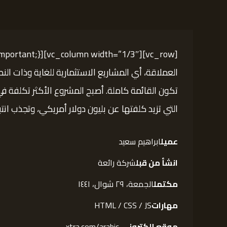
العملاقة، أي المشاريع الاستثمارية للغاية وذات ال
تكون القائمة كاملة. أصبح المشروع الأكثر تكلفة في
التي تزيد كلفتها عن بليون دولار أمريكي، وتجذب انتباه الرأي
عميل
ابراهيم سعيد
انشأ من قبل
شركة رائعة
مكتمل
الجمعة، ٢٩ شوال، ١٤٤١
مهارات
HTML / CSS / JS
موقع إلكتروني
xtra.com/arabic