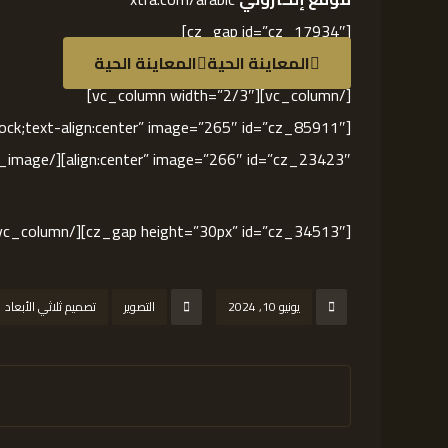
[cz_gap id=”cz_17934″]
المعاينة الحية
المعاينة الحية
[/vc_column][vc_column width=”2/3″]
align:center” image=”266″ id=”cz_23423″][/cz_image]
[cz_gap height=”30px” id=”cz_34513″][/vc_column][/vc_row]
يونيو 10, 2024
التصوير
تصميم ثلاثي الأبعاد